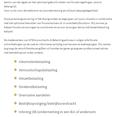
kennis van de regels en het optimaal gebruik maken van fiscale regelingen, enorm
belangrijk.
Voor nu én voor de toekomst van je onderneming en/of je privéaangelegenheid.
Onze jarenlange ervaring in het doorgronden en begrijpen van jouw situatie in combinatie
met het optimaal benutten van fiscale kansen zit in onze bedrijfscultuur. Wij kunnen je
helpen fiscale verrassingen te voorkomen en ervoor te zorgen dat je niet teveel belasting
betaalt.
De medewerkers van ATB Accountants & Belastingadviseurs volgen alle fiscale
ontwikkelingen op de voet en informeren je tijdig over kansen en bedreigingen. Wij nemen
je graag de verschillende aangiften uit handen en geven graag een professioneel advies
met betrekking tot onder andere:
Inkomstenbelasting
Vennootschapsbelasting
Omzetbelasting
Dividendbelasting
Overname aandelen
Bedrijfsopvolging/bedrijfsoverdracht
Inbreng (IB-)onderneming in een B.V. of andersom