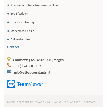
Salarisadministratie & personeelszaken
Bedrijfsadvies
Financiële planning
Startersbegeleiding
Online diensten
Contact
Graafseweg 68 - 6512 CE Nijmegen
+31 (0)24 360 51 52
info@atbaccountants.nl
HOME
REFERENTIES
WAAROM WIJ
VACATURES
ACTUEEL
CONTACT