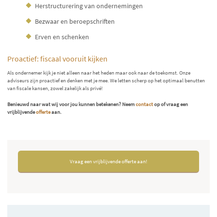
Herstructurering van ondernemingen
Bezwaar en beroepschriften
Erven en schenken
Proactief: fiscaal vooruit kijken
Als ondernemer kijk je niet alleen naar het heden maar ook naar de toekomst. Onze
adviseurs zijn proactief en denken met je mee. We letten scherp op het optimaal benutten
van fiscale kansen, zowel zakelijk als privé!
Benieuwd naar wat wij voor jou kunnen betekenen? Neem
contact
op of vraag een
vrijblijvende
offerte
aan.
Vraag een vrijblijvende offerte aan!